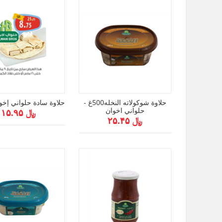
حلاوة شوكولاته النخله500غ -
حلاوة سادة حلواني إخوا
حلواني اخوان
﷼ ۱۵.۹۵
﷼ ۲۵.۴۵