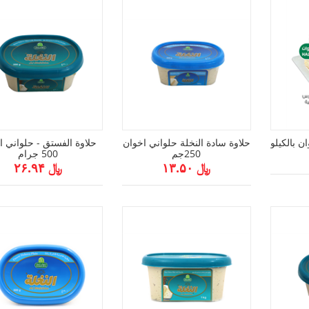
ن بالكيلو
حلاوة سادة النخلة حلواني اخوان
حلاوة الفستق - حلواني ا
250جم
500 جرام
﷼ ۱۳.۵۰
﷼ ۲۶.۹۴