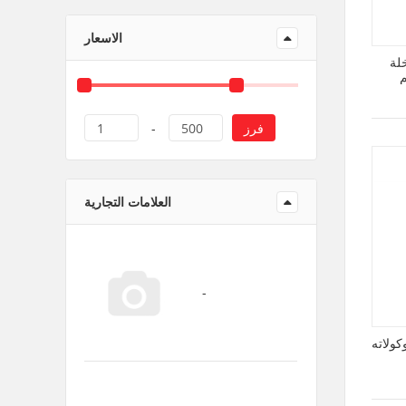
منتجات ورقية و بلاستيك
الاسعار
لة
فرز
1
-
500
العلامات التجارية
كولاته