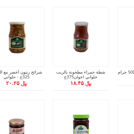
شطة حمراء مطحونة بالزيت
شرائح زيتون أخضر مع ا
حلواني اخوان375ج
325ج - حلواني
﷼ ۱۸.۴۵
﷼ ۲۰.۲۵