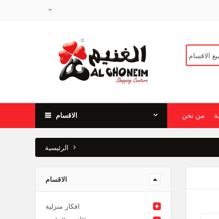
ة
من نحن
الاقسام
الرئيسية
الاقسام
افكار منزلية