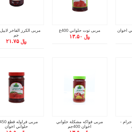
مربى توت حلواني 400غ
جم
﷼ ۱۳.۵۰
﷼ ۲۱.۷۵
مربى كرز قطع 400جرام -
مربى فواكه مشكلة حلواني
اخوان 400جم
حلواني اخوان