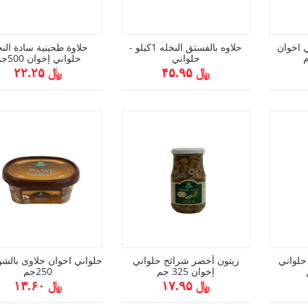
ي اخوان
حلاوه بالفستق النخله 1كيلو -
حلاوة طحينية سادة النخ
حلواني
حلواني إخوان 500جم
﷼ ۴۵.۹۵
﷼ ۲۲.۲۵
حلواني
زيتون أخضر شرائح حلواني
حلواني اخوان حلاوى بالشو
إخوان 325 جم
250جم
﷼ ۱۷.۹۵
﷼ ۱۳.۶۰