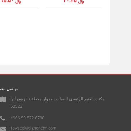
﷼ ۳۰.۴۵
﷼ ۱۵.۵۰
تواصل معنا
مكتب الغنيم الرئيسي الضباب ، بجوار محطة تلفزيون أبها
62522
+966 59 572 6790
Tawseel@alghoneim.com