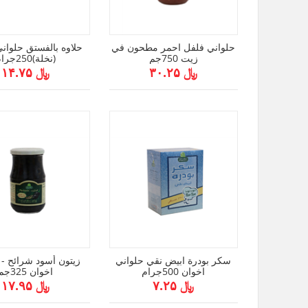
حلواني فلفل احمر مطحون في
حلاوه بالفستق حلوان
زيت 750جم
(نخلة)250جرام
﷼ ۳۰.۲۵
﷼ ۱۴.۷۵
سكر بودرة ابيض نقي حلواني
زيتون أسود شرائح - 
اخوان 500جرام
اخوان 325جم
﷼ ۷.۲۵
﷼ ۱۷.۹۵