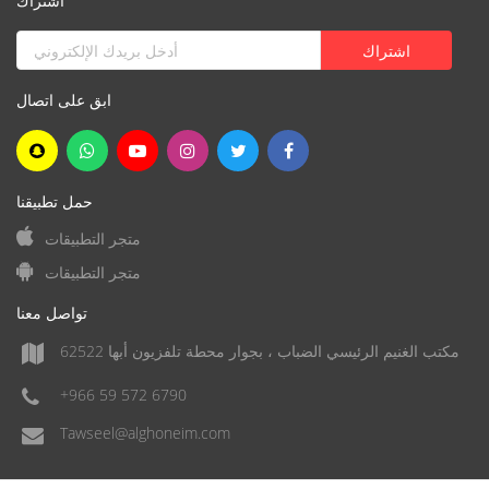
اشتراك
ابق على اتصال
حمل تطبيقنا
متجر التطبيقات
متجر التطبيقات
تواصل معنا
مكتب الغنيم الرئيسي الضباب ، بجوار محطة تلفزيون أبها 62522
+966 59 572 6790
Tawseel@alghoneim.com