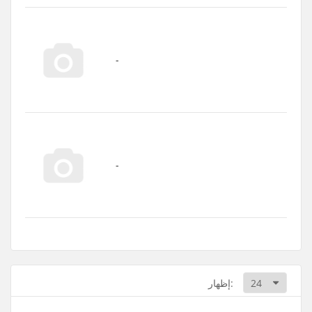
إظهار: