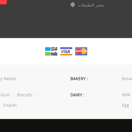
متجر التطبيقات
y Needs
BAKERY :
Brea
w Gum
Biscuits
DAIRY :
Milk
Snacks
Egg