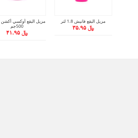
مزيل البقع فانيش 1.8 لتر
مزيل البقع أوكسي أكشن 
500جم
﷼ ۳۵.۹۵
﷼ ۴۱.۹۵