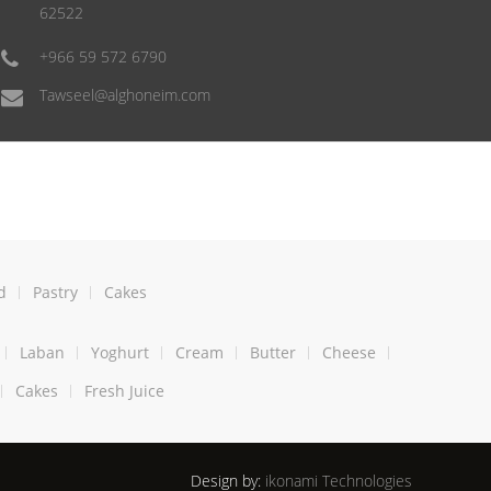
62522
+966 59 572 6790
Tawseel@alghoneim.com
d
Pastry
Cakes
Laban
Yoghurt
Cream
Butter
Cheese
Cakes
Fresh Juice
Design by:
ikonami Technologies