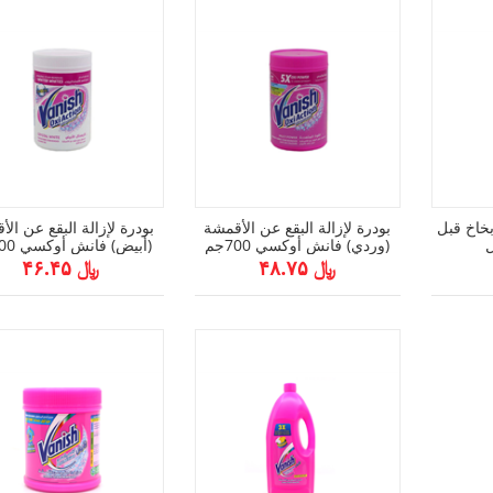
خاخ قبل
بودرة لإزالة البقع عن الأقمشة
بودرة لإزالة البقع عن ال
(وردي) فانش أوكسي 700جم
(أبيض) فانش أوكسي 700جم
﷼ ۴۸.۷۵
﷼ ۴۶.۴۵