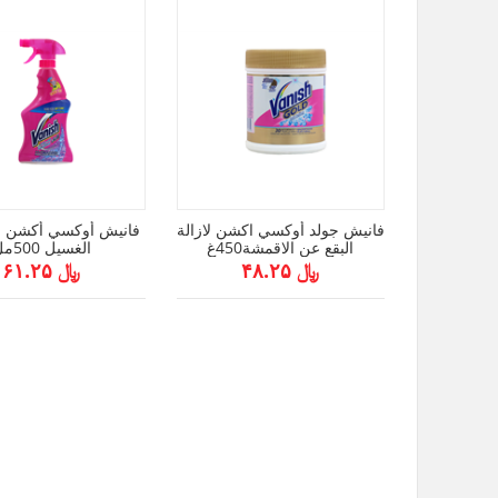
فانيش جولد أوكسي اكشن لازالة
فانيش أوكسي أكشن ب
البقع عن الاقمشة450غ
الغسيل 500مل
﷼ ۴۸.۲۵
﷼ ۶۱.۲۵