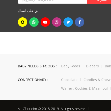
ابق على اتصال
BABY NEEDS & FOODS :
Baby Foods
Diapers
Bab
CONFECTIONARY :
Chocolate
Candies & Che
Waffer , Cookies & Maamoul
Al- Ghoneim © 2018-2019. All rights reserved.