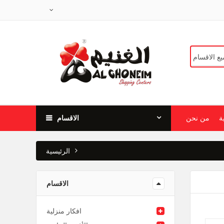
ة
من نحن
الاقسام
الرئيسية
الاقسام
افكار منزلية