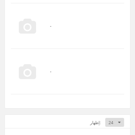
إظهار: