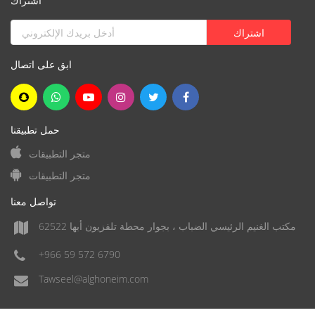
اشتراك
ابق على اتصال
حمل تطبيقنا
متجر التطبيقات
متجر التطبيقات
تواصل معنا
مكتب الغنيم الرئيسي الضباب ، بجوار محطة تلفزيون أبها 62522
+966 59 572 6790
Tawseel@alghoneim.com