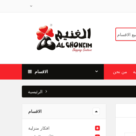
ة
من نحن
الاقسام
الرئيسية
الاقسام
افكار منزلية