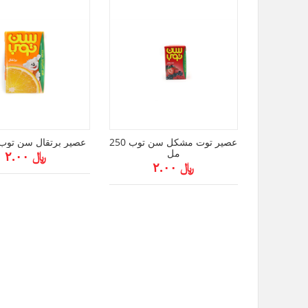
عصير توت مشكل سن توب 250
عصير برتقال سن توب 250م
مل
﷼ ۲.۰۰
﷼ ۲.۰۰