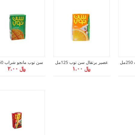
ل
عصير برتقال سن توب 125مل
سن توب مانجو شراب 250مل
﷼ ۱.۰۰
﷼ ۲.۰۰