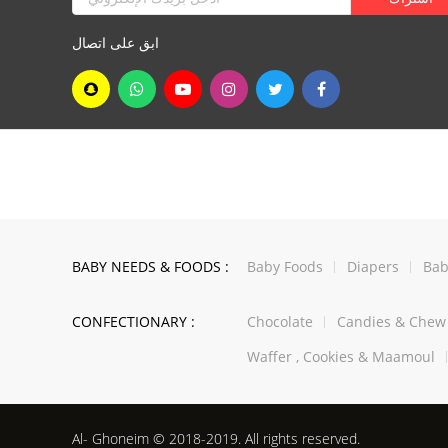
ابق على اتصال
BABY NEEDS & FOODS :
Baby Foods
Diapers
Bab
CONFECTIONARY :
Chocolate
Candies & Che
Waffer , Cookies & Maamoul
Al- Ghoneim © 2018-2019. All rights reserved.