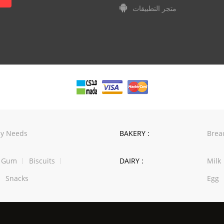
متجر التطبيقات
y Needs
BAKERY :
Brea
w Gum
Biscuits
DAIRY :
Milk
Snacks
Egg