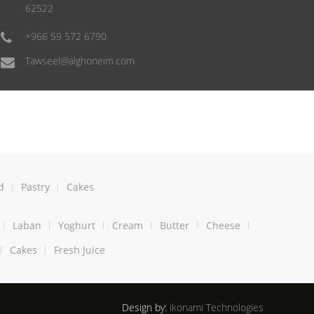
62522
+966 59 572 6790
Tawseel@alghoneim.com
d
Pastry
Cakes
Laban
Yoghurt
Cream
Butter
Cheese
Cakes
Fresh Juice
Design by:
ikonami Technologies