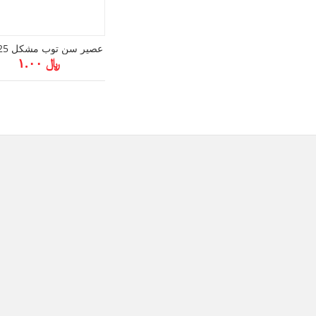
عصير سن توب مشكل 125 مل
﷼ ۱.۰۰